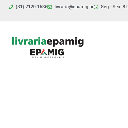
Ir
(31) 2120-1636
livraria@epamig.br
Seg - Sex: 8:
para
o
conteúdo