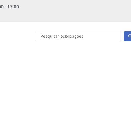
00 - 17:00
Pesquisar
...