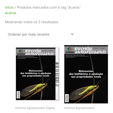
Classificado
Início
/ Produtos marcados com a tag “ácaros”
por
ácaros
mais
Mostrando todos os 2 resultados
recente
Informe Agropecuário Digital
Informe Agropecuário