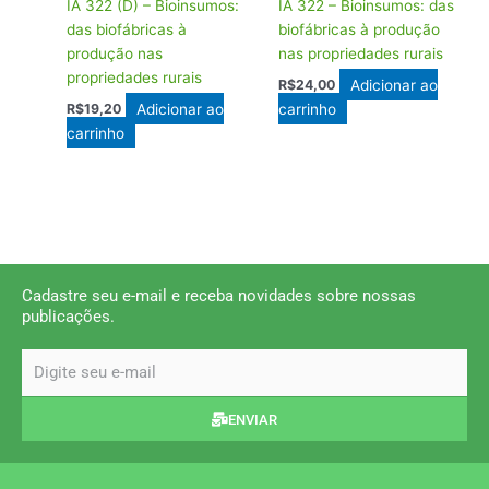
IA 322 (D) – Bioinsumos:
IA 322 – Bioinsumos: das
das biofábricas à
biofábricas à produção
produção nas
nas propriedades rurais
propriedades rurais
Adicionar ao
R$
24,00
Adicionar ao
carrinho
R$
19,20
carrinho
Cadastre seu e-mail e receba novidades sobre nossas
publicações.
email
ENVIAR