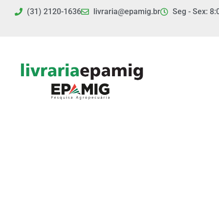
Ir
(31) 2120-1636
livraria@epamig.br
Seg - Sex: 8:
para
o
conteúdo