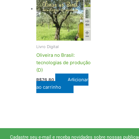
Livro Digital
Oliveira no Brasil:
tecnologias de produção
(D)
Adicionar
R$
76,80
ao carrinho
Cadastre seu e-mail e receba novidades sobre nossas publica