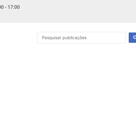
00 - 17:00
Pesquisar
...