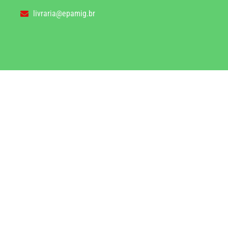
livraria@epamig.br