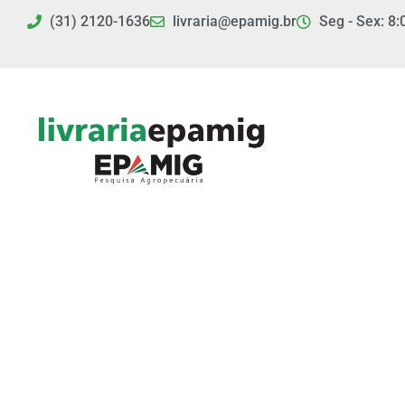
Ir
(31) 2120-1636
livraria@epamig.br
Seg - Sex: 8:
para
o
conteúdo