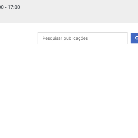
00 - 17:00
Pesquisar
...