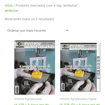
Classificado
Início
/ Produtos marcados com a tag “atributos”
por
atributos
mais
Mostrando todos os 2 resultados
recente
Informe Agropecuário
Informe Agropecuário Digital
IA 325 – A nova era do
IA 325 (D) – A nova era do