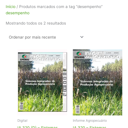
Classificado
Início
/ Produtos marcados com a tag “desempenho”
por
desempenho
mais
Mostrando todos os 2 resultados
recente
Digital
Informe Agropecuário
IA 320 (D) – Sistemas
IA 320 – Sistemas