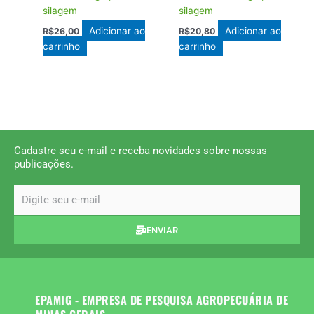
silagem
silagem
Adicionar ao
Adicionar ao
R$
26,00
R$
20,80
carrinho
carrinho
Cadastre seu e-mail e receba novidades sobre nossas
publicações.
email
ENVIAR
EPAMIG - EMPRESA DE PESQUISA AGROPECUÁRIA DE