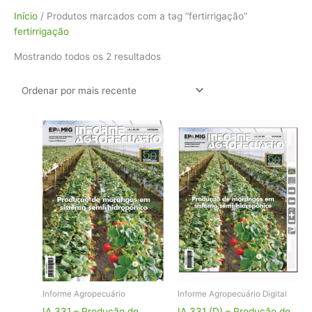
Classificado
Início
/ Produtos marcados com a tag “fertirrigação”
por
fertirrigação
mais
Mostrando todos os 2 resultados
recente
Informe Agropecuário
Informe Agropecuário Digital
IA 331 – Produção de
IA 331 (D) – Produção de