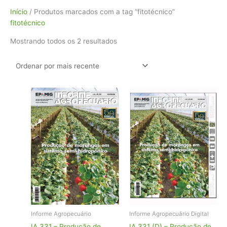
Classificado
Início
/ Produtos marcados com a tag “fitotécnico”
por
fitotécnico
mais
Mostrando todos os 2 resultados
recente
Informe Agropecuário
Informe Agropecuário Digital
IA 331 – Produção de
IA 331 (D) – Produção de