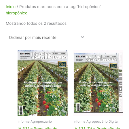
Classificado
Início
/ Produtos marcados com a tag “hidropônico”
por
hidropônico
mais
Mostrando todos os 2 resultados
recente
Informe Agropecuário
Informe Agropecuário Digital
IA 331 – Produção de
IA 331 (D) – Produção de