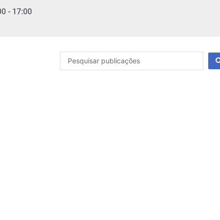
00 - 17:00
Pesquisar
...