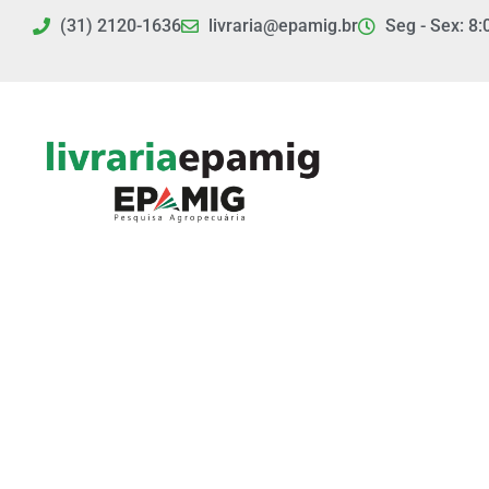
Ir
(31) 2120-1636
livraria@epamig.br
Seg - Sex: 8:
para
o
conteúdo