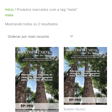
Classificado
Início
/ Produtos marcados com a tag “mata”
por
mata
mais
Mostrando todos os 2 resultados
recente
Boletim Técnico