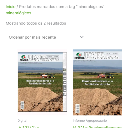
Classificado
Início
/ Produtos marcados com a tag “mineralógicos”
por
mineralógicos
mais
Mostrando todos os 2 resultados
recente
Digital
Informe Agropecuário
IA 321 (D) –
IA 321 – Remineralizadores