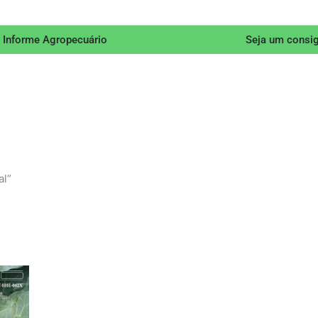
 Informe Agropecuário
Seja um consi
al”