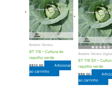
Boletim Técnico
BT 116 – Cultura do
Boletim Técnico Digita
repolho verde
BT 116 (D) – Cultur
Adicionar
R$
10,00
repolho verde
ao carrinho
Adici
R$
8,00
ao carrinho