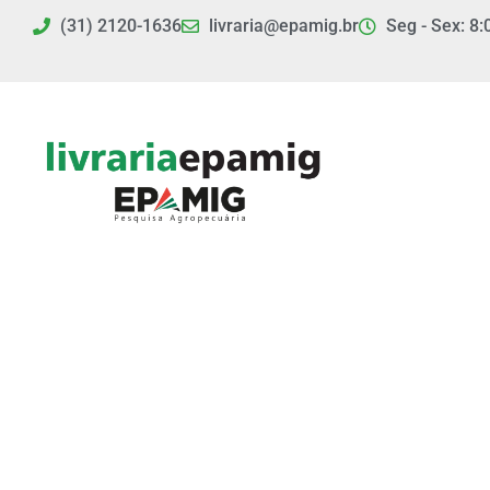
Ir
(31) 2120-1636
livraria@epamig.br
Seg - Sex: 8:
para
o
conteúdo