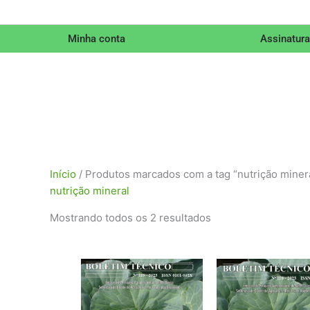
Minha conta
Assinatura
Classificado
Início
/ Produtos marcados com a tag “nutrição miner
por
nutrição mineral
mais
Mostrando todos os 2 resultados
recente