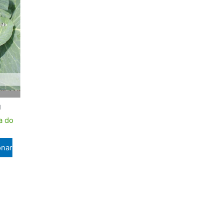
l
a do
onar