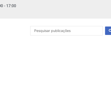
00 - 17:00
Pesquisar
...