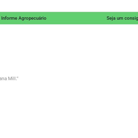
 Informe Agropecuário
Seja um consi
na Mill.”