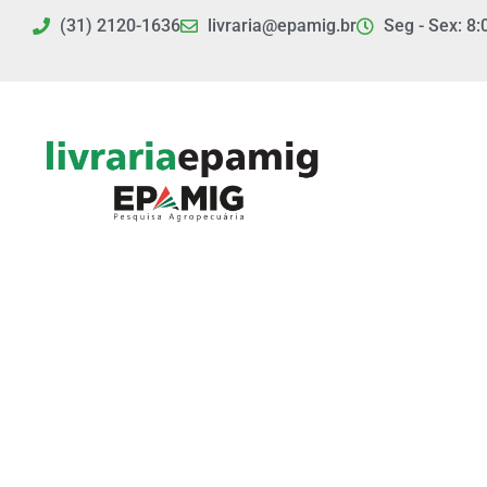
Ir
(31) 2120-1636
livraria@epamig.br
Seg - Sex: 8:
para
o
conteúdo