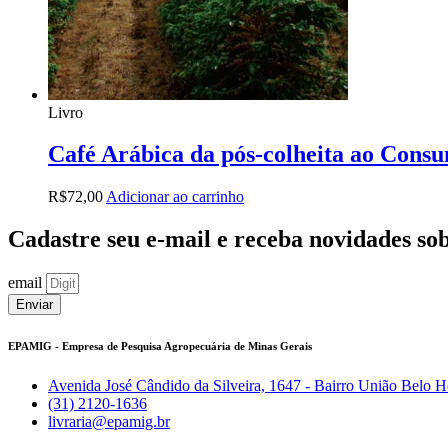
Livro
Café Arábica da pós-colheita ao Cons
R$
72,00
Adicionar ao carrinho
Cadastre seu e-mail e receba novidades sob
email
Enviar
EPAMIG - Empresa de Pesquisa Agropecuária de Minas Gerais
Avenida José Cândido da Silveira, 1647 - Bairro União Belo 
(31) 2120-1636
livraria@epamig.br