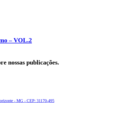
umo – VOL.2
re nossas publicações.
Horizonte - MG - CEP: 31170-495