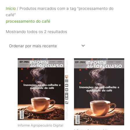
Classificado
Início
/ Produtos marcados com a tag “processamento do
por
café”
mais
processamento do café
recente
Mostrando todos os 2 resultados
Informe Agropecuário Digital