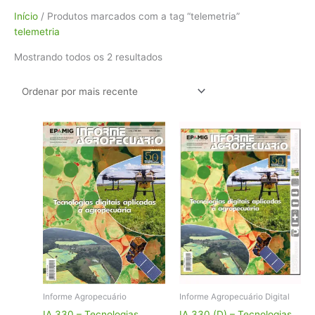
Classificado
Início
/ Produtos marcados com a tag “telemetria”
por
telemetria
mais
Mostrando todos os 2 resultados
recente
Informe Agropecuário
Informe Agropecuário Digital
IA 330 – Tecnologias
IA 330 (D) – Tecnologias