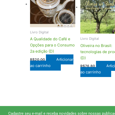
Livro Digital
A Qualidade do Café e
Livro Digital
Opções para o Consumo
Oliveira no Brasil:
2a edição (D)
tecnologias de pr
(D)
Adicionar
R$
20,00
ao carrinho
Adic
R$
76,80
ao carrinho
Cadastre seu e-mail e receba novidades sobre nossas publica