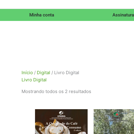
Minha conta
Assinatura
Classificado
Início
/
Digital
/ Livro Digital
por
Livro Digital
mais
Mostrando todos os 2 resultados
recente