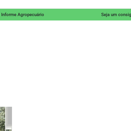
 Informe Agropecuário
Seja um consi