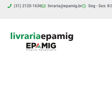
Ir
(31) 2120-1636
livraria@epamig.br
Seg - Sex: 8:
para
o
conteúdo