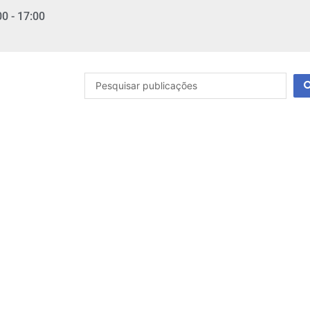
00 - 17:00
Pesquisar
...