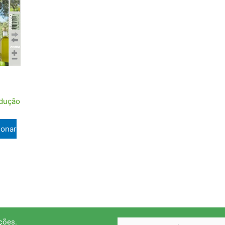
odução
ionar
ções.
email