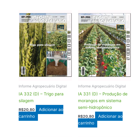
Informe Agropecuário Digital
Informe Agropecuário Digital
IA 332 (D) – Trigo para
IA 331 (D) – Produção de
silagem
morangos em sistema
semi-hidropônico
Adicionar ao
R$
20,80
carrinho
Adicionar ao
R$
20,80
carrinho