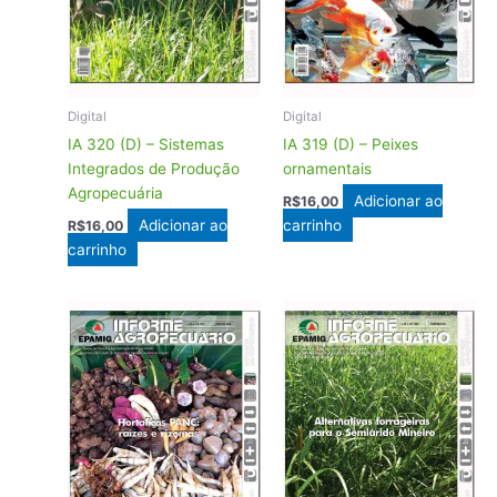
Digital
Digital
IA 320 (D) – Sistemas
IA 319 (D) – Peixes
Integrados de Produção
ornamentais
Agropecuária
Adicionar ao
R$
16,00
Adicionar ao
carrinho
R$
16,00
carrinho