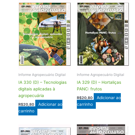
Informe Agropecuário Digital
Informe Agropecuário Digital
IA 330 (D) – Tecnologias
IA 329 (D) – Hortaliças
digitais aplicadas à
PANC: frutos
agropecuária
Adicionar ao
R$
20,80
Adicionar ao
carrinho
R$
20,80
carrinho