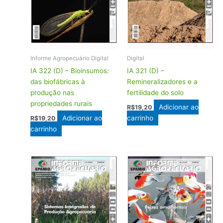
Informe Agropecuário Digital
Digital
IA 322 (D) – Bioinsumos:
IA 321 (D) –
das biofábricas à
Remineralizadores e a
produção nas
fertilidade do solo
propriedades rurais
Adicionar ao
R$
19,20
Adicionar ao
carrinho
R$
19,20
carrinho