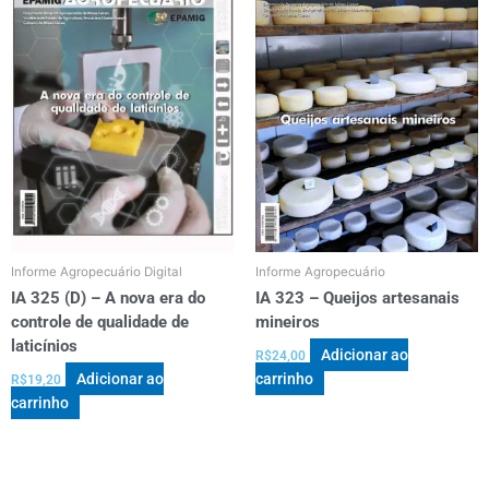
Informe Agropecuário Digital
Informe Agropecuário
IA 325 (D) – A nova era do
IA 323 – Queijos artesanais
controle de qualidade de
mineiros
laticínios
Adicionar ao
R$
24,00
Adicionar ao
carrinho
R$
19,20
carrinho