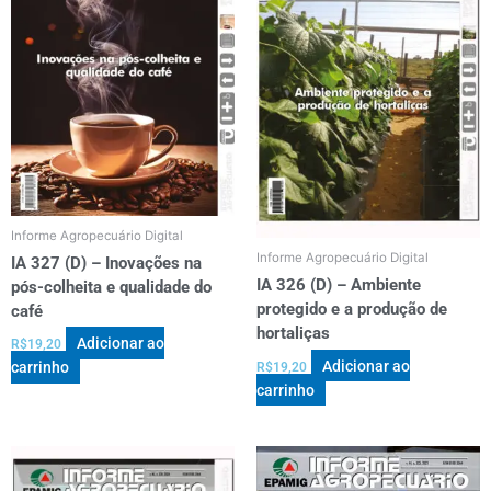
Informe Agropecuário Digital
Informe Agropecuário Digital
IA 327 (D) – Inovações na
IA 326 (D) – Ambiente
pós-colheita e qualidade do
protegido e a produção de
café
hortaliças
Adicionar ao
R$
19,20
Adicionar ao
carrinho
R$
19,20
carrinho