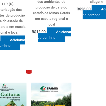
dos ambientes de
silagem
 119 (D) –
produção de café do
R$
26,00
Adi
terização dos
estado de Minas Gerais
ao carrinho
tes de produção
em escala regional e
é do estado de
local
erais em escala
R$
12,00
Adicionar
ional e local
ao carrinho
Adicionar
arrinho