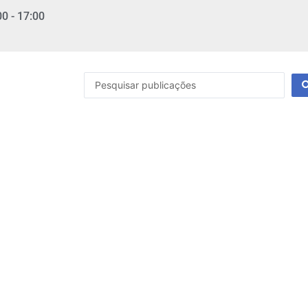
00 - 17:00
Pesquisar
...