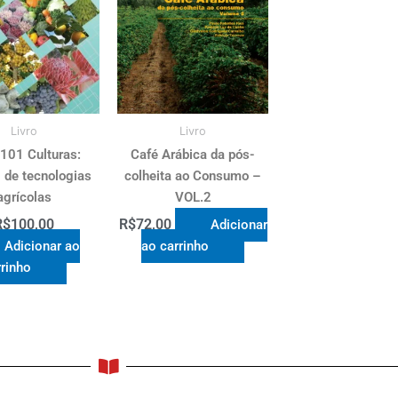
Livro
Livro
 101 Culturas:
Café Arábica da pós-
 de tecnologias
colheita ao Consumo –
agrícolas
VOL.2
R$
100,00
R$
72,00
Adicionar
Adicionar ao
ao carrinho
rrinho