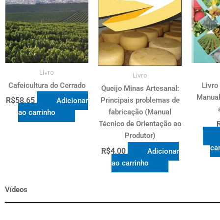
Livro
Livro
Cafeicultura do Cerrado
Livro
Queijo Minas Artesanal:
Manual
Principais problemas de
R$
58,65
Adicionar
fabricação (Manual
ao carrinho
Técnico de Orientação ao
Produtor)
ca
R$
4,00
Adicionar
ao carrinho
Vídeos