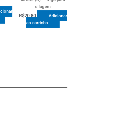
silagem
cionar
R$
20,80
Adicionar
ao carrinho