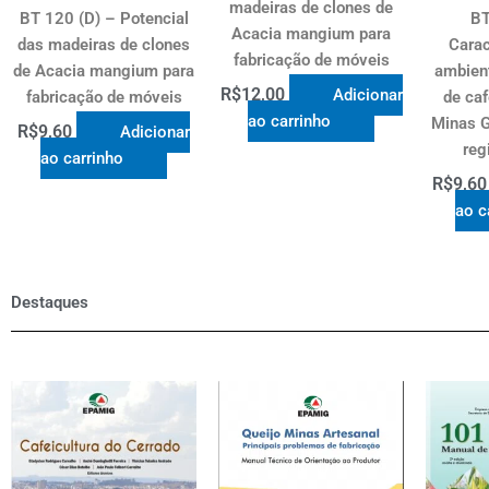
madeiras de clones de
BT 120 (D) – Potencial
BT
Acacia mangium para
das madeiras de clones
Carac
fabricação de móveis
de Acacia mangium para
ambien
R$
12,00
Adicionar
fabricação de móveis
de caf
ao carrinho
Minas G
R$
9,60
Adicionar
reg
ao carrinho
R$
9,60
ao c
Destaques