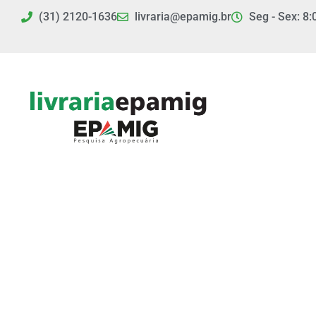
Ir
(31) 2120-1636
livraria@epamig.br
Seg - Sex: 8:
para
o
conteúdo