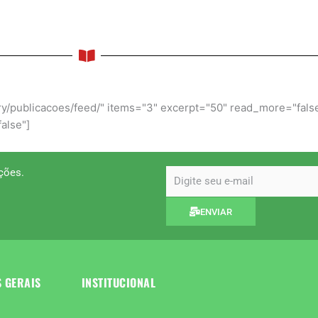
y/publicacoes/feed/" items="3" excerpt="50" read_more="false"
alse"]
ções.
email
ENVIAR
S GERAIS
INSTITUCIONAL