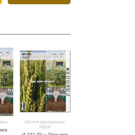
ário
Informe Agropecuário
Digital
para
IA 332 (D) – Trigo para