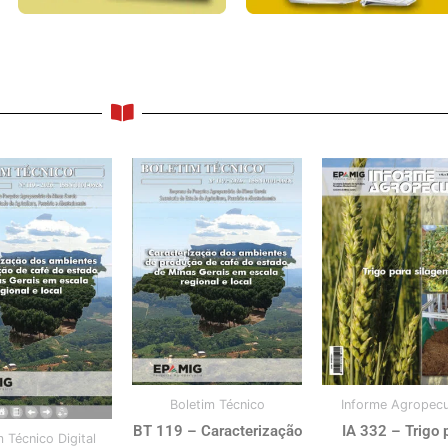
Boletim Técnico
Informe Agropecu
BT 119 – Caracterização
IA 332 – Trigo 
m Técnico Digital