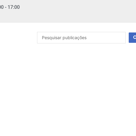
00 - 17:00
Pesquisar
...