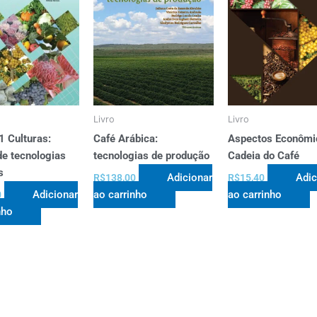
Livro
Livro
1 Culturas:
Café Arábica:
Aspectos Econômi
e tecnologias
tecnologias de produção
Cadeia do Café
s
Adicionar
Adic
R$
138,00
R$
15,40
Adicionar
ao carrinho
ao carrinho
0
nho