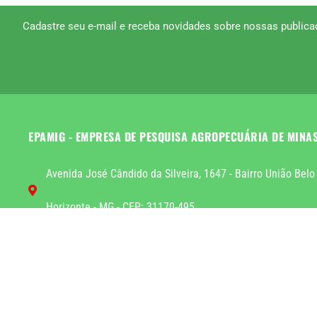
Cadastre seu e-mail e receba novidades sobre nossas publica
EPAMIG - EMPRESA DE PESQUISA AGROPECUÁRIA DE MINA
Avenida José Cândido da Silveira, 1647 - Bairro União Belo
Horizonte - MG - CEP: 31170-495
(31) 2120-1636
livraria@epamig.br