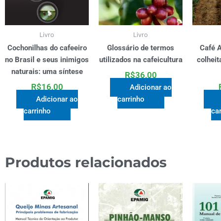
Livro
Livro
Cochonilhas do cafeeiro
Glossário de termos
Café A
no Brasil e seus inimigos
utilizados na cafeicultura
colhei
naturais: uma síntese
R$
36,00
R$
16,00
Adicionar ao
Adicionar ao
carrinho
carrinho
ca
Produtos relacionados