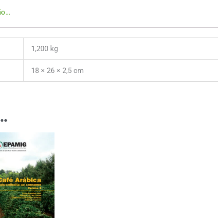
ção…
1,200 kg
18 × 26 × 2,5 cm
…