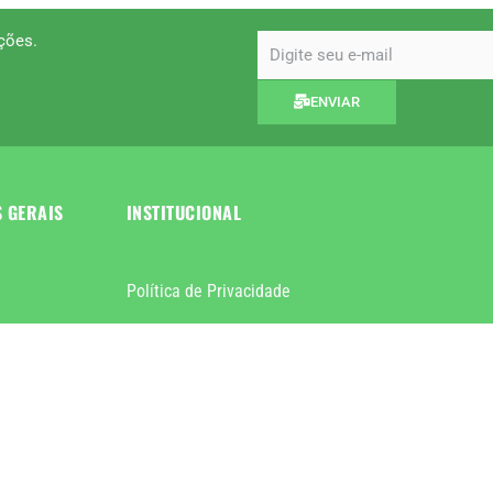
ções.
email
ENVIAR
S GERAIS
INSTITUCIONAL
Política de Privacidade
Política de trocas e devoluções
Política de segurança
Dados institucionais