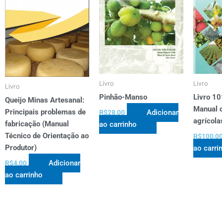
Livro
Livro
Livro
Pinhão-Manso
Livro 10
Queijo Minas Artesanal:
Manual d
Principais problemas de
Adicionar
R$
28,00
agrícola
fabricação (Manual
ao carrinho
Técnico de Orientação ao
R$
100,0
Produtor)
ao carri
Adicionar
R$
4,00
ao carrinho