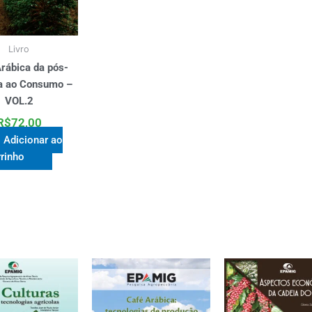
Livro
rábica da pós-
ta ao Consumo –
VOL.2
R$
72,00
Adicionar ao
rrinho