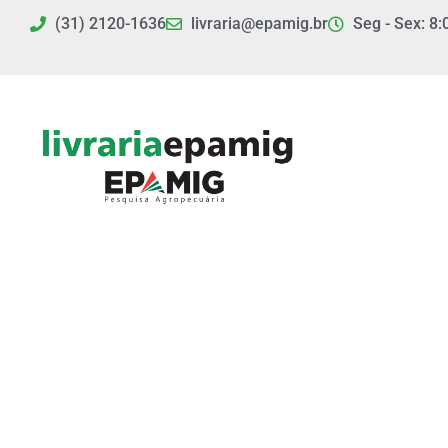
Ir
(31) 2120-1636
livraria@epamig.br
Seg - Sex: 8:
para
o
conteúdo