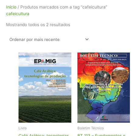
Classificado
Início
/ Produtos marcados com a tag “cafeicultura”
por
cafeicultura
mais
Mostrando todos os 2 resultados
recente
Livro
Boletim Técnico
Café Arábica: tecnologias
BT 113 – Fundamentos e