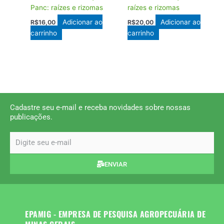
Panc: raízes e rizomas
raízes e rizomas
Adicionar ao
Adicionar ao
R$
16,00
R$
20,00
carrinho
carrinho
Cadastre seu e-mail e receba novidades sobre nossas
publicações.
email
ENVIAR
EPAMIG - EMPRESA DE PESQUISA AGROPECUÁRIA DE