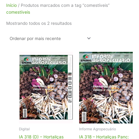
Classificado
Início
/ Produtos marcados com a tag “comestíveis”
por
comestíveis
mais
Mostrando todos os 2 resultados
recente
Digital
Informe Agropecuário
IA 318 (D) – Hortaliças
IA 318 – Hortaliças Panc: