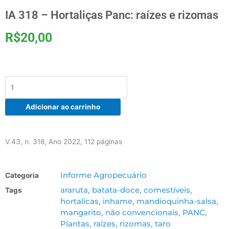
IA 318 – Hortaliças Panc: raízes e rizomas
R$
20,00
IA
318
–
Adicionar ao carrinho
Hortaliças
Panc:
raízes
V.43, n. 318, Ano 2022, 112 páginas
e
rizomas
quantidade
Informe Agropecuário
Categoria
araruta
batata-doce
comestíveis
Tags
,
,
,
hortalicas
inhame
mandioquinha-salsa
,
,
,
mangarito
não convencionais
PANC
,
,
,
Plantas
raízes
rizomas
taro
,
,
,