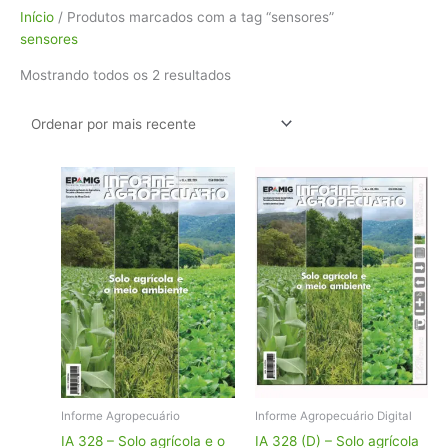
Classificado
Início
/ Produtos marcados com a tag “sensores”
por
sensores
mais
Mostrando todos os 2 resultados
recente
Informe Agropecuário
Informe Agropecuário Digital
IA 328 – Solo agrícola e o
IA 328 (D) – Solo agrícola