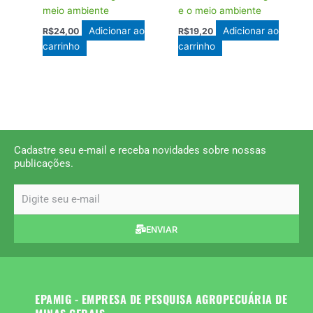
meio ambiente
e o meio ambiente
Adicionar ao
Adicionar ao
R$
24,00
R$
19,20
carrinho
carrinho
Cadastre seu e-mail e receba novidades sobre nossas
publicações.
email
ENVIAR
EPAMIG - EMPRESA DE PESQUISA AGROPECUÁRIA DE