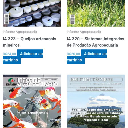
Informe Agropecuário
Informe Agropecuário
IA 323 – Queijos artesanais
IA 320 – Sistemas Integrados
mineiros
de Produção Agropecuária
Adicionar ao
Adicionar ao
R$
24,00
R$
20,00
carrinho
carrinho