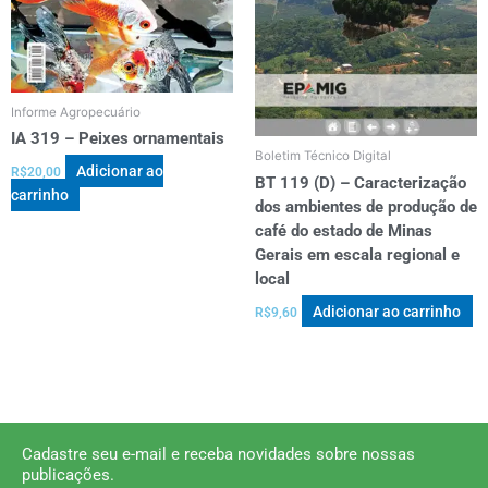
Informe Agropecuário
IA 319 – Peixes ornamentais
Boletim Técnico Digital
Adicionar ao
R$
20,00
BT 119 (D) – Caracterização
carrinho
dos ambientes de produção de
café do estado de Minas
Gerais em escala regional e
local
Adicionar ao carrinho
R$
9,60
Cadastre seu e-mail e receba novidades sobre nossas
publicações.