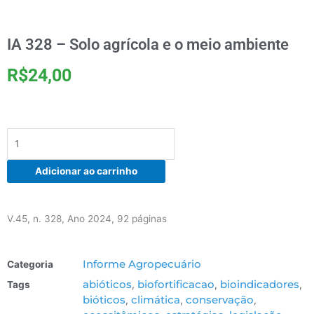
IA 328 – Solo agrícola e o meio ambiente
R$
24,00
IA
328
–
Adicionar ao carrinho
Solo
agrícola
e
V.45, n. 328, Ano 2024, 92 páginas
o
meio
ambiente
Informe Agropecuário
Categoria
quantidade
abióticos
biofortificacao
bioindicadores
Tags
,
,
,
bióticos
climática
conservação
,
,
,