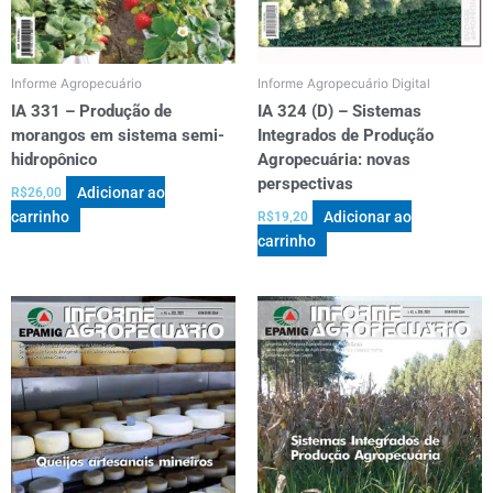
Informe Agropecuário
Informe Agropecuário Digital
IA 331 – Produção de
IA 324 (D) – Sistemas
morangos em sistema semi-
Integrados de Produção
hidropônico
Agropecuária: novas
perspectivas
Adicionar ao
R$
26,00
carrinho
Adicionar ao
R$
19,20
carrinho