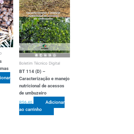
o
s
Boletim Técnico Digital
zomas
BT 114 (D) –
ionar
Caracterização e manejo
nutricional de acessos
de umbuzeiro
Adicionar
R$
6,40
ao carrinho