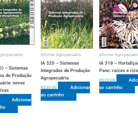
Agropecuário
Informe Agropecuário
Informe Agropecuári
IA 320 – Sistemas
IA 318 – Hortaliça
D) – Sistemas
Integrados de Produção
Panc: raízes e ri
dos de Produção
Agropecuária
Adic
R$
20,00
uária: novas
Adicionar
ao carrinho
R$
20,00
ivas
ao carrinho
Adicionar
nho