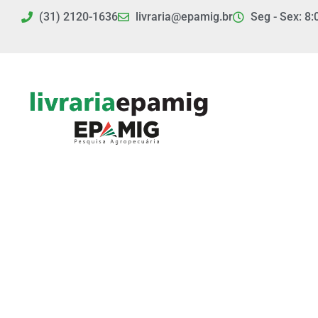
Ir
(31) 2120-1636
livraria@epamig.br
Seg - Sex: 8:
para
o
conteúdo