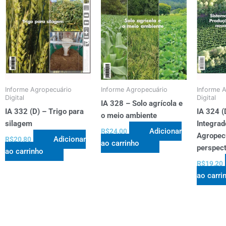
Informe Agropecuário
Informe Agropecuário
Informe 
Digital
Digital
IA 328 – Solo agrícola e
IA 332 (D) – Trigo para
IA 324 (
o meio ambiente
silagem
Integra
Adicionar
R$
24,00
Agropec
Adicionar
R$
20,80
ao carrinho
perspect
ao carrinho
R$
19,20
ao carri