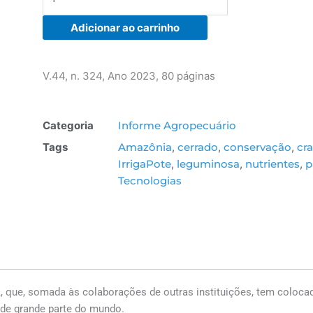
324
-
Adicionar ao carrinho
Sistemas
Integrados
de
V.44, n. 324, Ano 2023, 80 páginas
Produção
Agropecuária:
novas
Categoria
Informe Agropecuário
perspectivas
Tags
Amazônia
,
cerrado
,
conservação
,
cra
quantidade
IrrigaPote
,
leguminosa
,
nutrientes
,
p
Tecnologias
 que, somada às colaborações de outras instituições, tem coloca
 de grande parte do mundo.