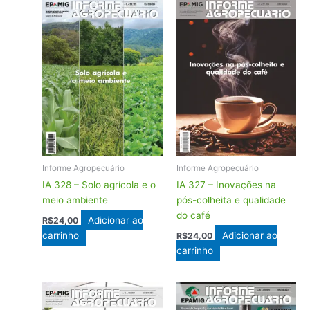
Informe Agropecuário
Informe Agropecuário
IA 328 – Solo agrícola e o
IA 327 – Inovações na
meio ambiente
pós-colheita e qualidade
do café
Adicionar ao
R$
24,00
carrinho
Adicionar ao
R$
24,00
carrinho