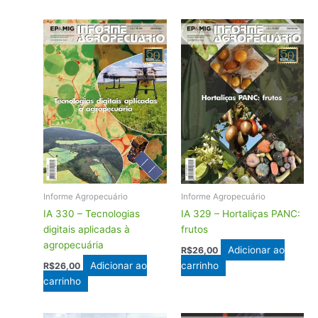
Informe Agropecuário
Informe Agropecuário
IA 330 – Tecnologias
IA 329 – Hortaliças PANC:
digitais aplicadas à
frutos
agropecuária
Adicionar ao
R$
26,00
Adicionar ao
carrinho
R$
26,00
carrinho