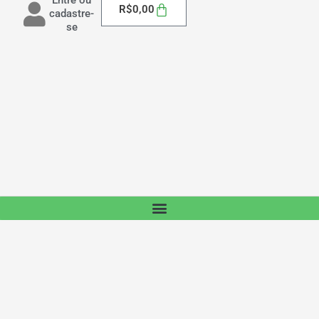
Carrinho
R$
0,00
cadastre-
se