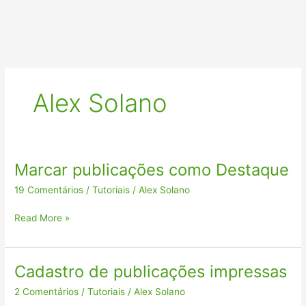
Alex Solano
Marcar publicações como Destaque
Marcar
publicações
19 Comentários
/
Tutoriais
/
Alex Solano
como
Destaque
Read More »
Cadastro de publicações impressas
Cadastro
de
2 Comentários
/
Tutoriais
/
Alex Solano
publicações