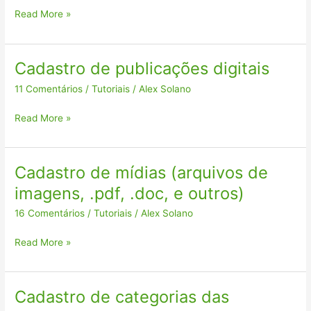
impressas
Read More »
Cadastro de publicações digitais
Cadastro
de
11 Comentários
/
Tutoriais
/
Alex Solano
publicações
digitais
Read More »
Cadastro de mídias (arquivos de
Cadastro
de
imagens, .pdf, .doc, e outros)
mídias
16 Comentários
/
Tutoriais
/
Alex Solano
(arquivos
de
Read More »
imagens,
.pdf,
.doc,
e
Cadastro de categorias das
Cadastro
outros)
de