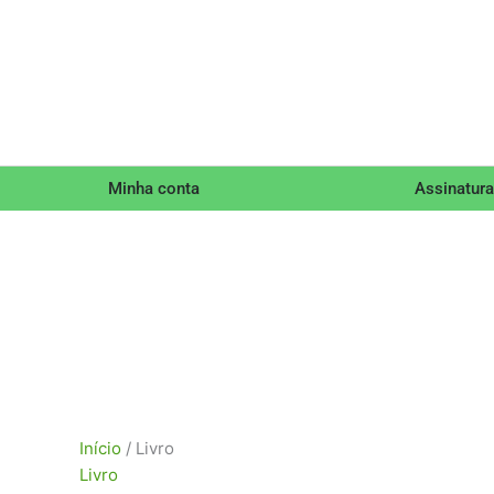
Minha conta
Assinatura
Classificado
Início
/ Livro
por
Livro