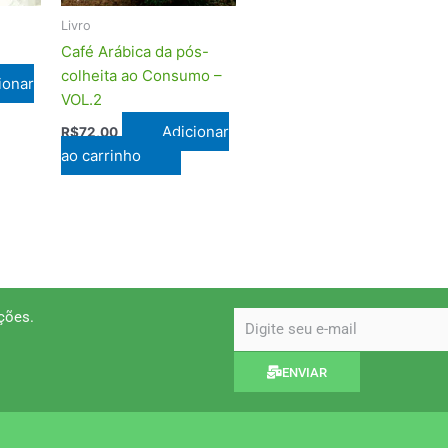
Livro
Café Arábica da pós-
colheita ao Consumo –
ionar
VOL.2
Adicionar
R$
72,00
ao carrinho
ções.
email
ENVIAR