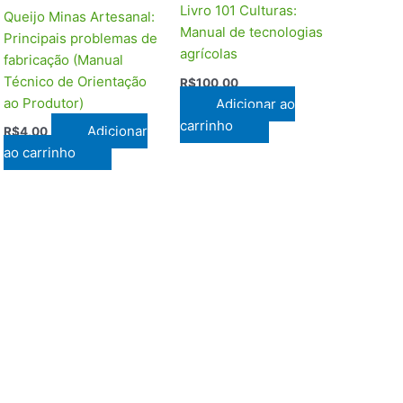
Livro 101 Culturas:
Queijo Minas Artesanal:
Manual de tecnologias
Principais problemas de
agrícolas
fabricação (Manual
Técnico de Orientação
R$
100,00
ao Produtor)
Adicionar ao
carrinho
Adicionar
R$
4,00
ao carrinho