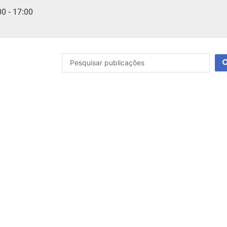
00 - 17:00
Pesquisar
...