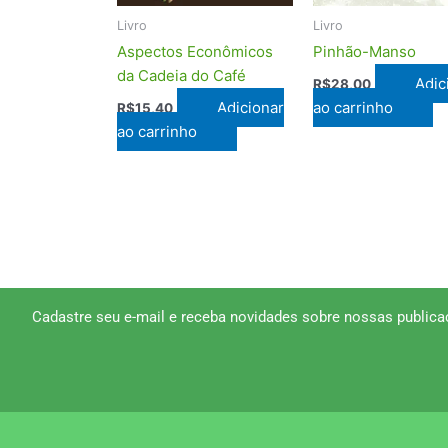
Livro
Livro
Aspectos Econômicos
Pinhão-Manso
da Cadeia do Café
Adic
R$
28,00
Adicionar
ao carrinho
R$
15,40
ao carrinho
Cadastre seu e-mail e receba novidades sobre nossas publica