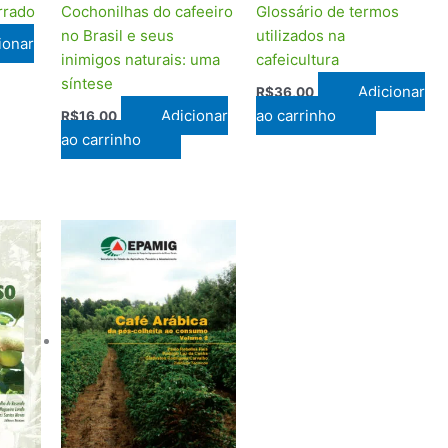
rrado
Cochonilhas do cafeeiro
Glossário de termos
no Brasil e seus
utilizados na
ionar
inimigos naturais: uma
cafeicultura
síntese
Adicionar
R$
36,00
Adicionar
ao carrinho
R$
16,00
ao carrinho