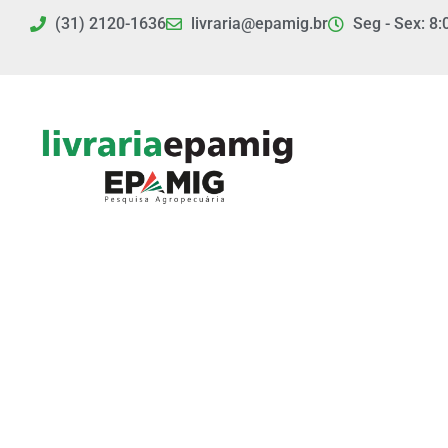
Ir
(31) 2120-1636
livraria@epamig.br
Seg - Sex: 8:
para
o
conteúdo