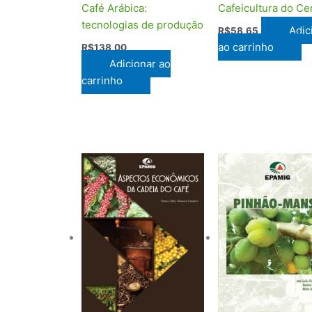
Café Arábica:
Cafeicultura do Ce
tecnologias de produção
Adic
R$
58,65
ao carrinho
R$
138,00
Adicionar ao
carrinho