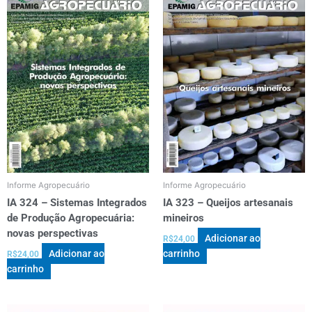
Informe Agropecuário
Informe Agropecuário
IA 324 – Sistemas Integrados
IA 323 – Queijos artesanais
de Produção Agropecuária:
mineiros
novas perspectivas
Adicionar ao
R$
24,00
Adicionar ao
carrinho
R$
24,00
carrinho