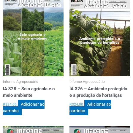
Informe Agropecuário
Informe Agropecuário
IA 328 – Solo agrícola e o
IA 326 – Ambiente protegido
meio ambiente
e a produção de hortaliças
Adicionar ao
Adicionar ao
R$
24,00
R$
24,00
carrinho
carrinho