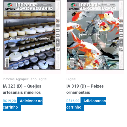
Informe Agropecuário Digital
Digital
IA 323 (D) – Queijos
IA 319 (D) – Peixes
artesanais mineiros
ornamentais
Adicionar ao
Adicionar ao
R$
19,20
R$
16,00
carrinho
carrinho