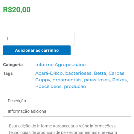
R$
20,00
IA
319
–
Adicionar ao carrinho
Peixes
ornamentais
Informe Agropecuário
Categoria
quantidade
Acará-Disco
bacterioses
Betta
Carpas
Tags
,
,
,
,
Guppy
ornamentais
parasitoses
Peixes
,
,
,
,
Poecilídeos
producao
,
Descrição
Informação adicional
Esta edição do Informe Agropecuário reúne informações e
tecnologias de produção de peixes ornamentais que visam