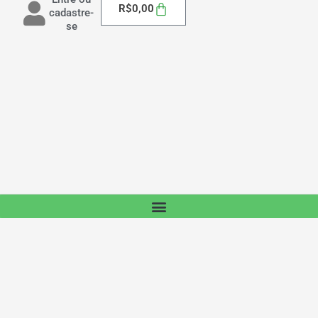
Carrinho
R$
0,00
cadastre-
se