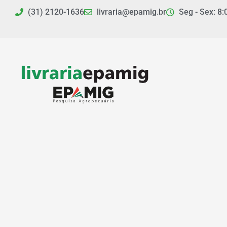
Ir
(31) 2120-1636
livraria@epamig.br
Seg - Sex: 8:
para
o
conteúdo