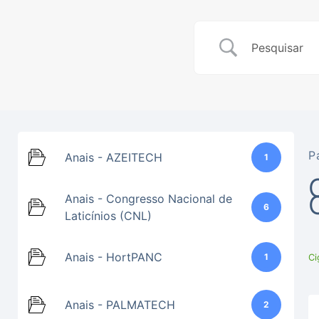
P
Anais - AZEITECH
1
Anais - Congresso Nacional de
6
Laticínios (CNL)
Anais - HortPANC
1
Ci
Anais - PALMATECH
2