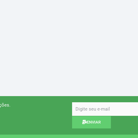
ções.
email
ENVIAR