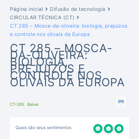
Página inicial
Difusão de tecnologia
CIRCULAR TÉCNICA (CT)
CT 285 – Mosca-da-oliveira: biologia, prejuízos
e controle nos olivais da Europa
CT 285 – MOSCA-
DA-OLIVEIRA:
BIOLOGIA,
PREJUÍZOS E
CONTROLE NOS
OLIVAIS DA EUROPA
CT-285
Baixar
Quais são seus sentimentos