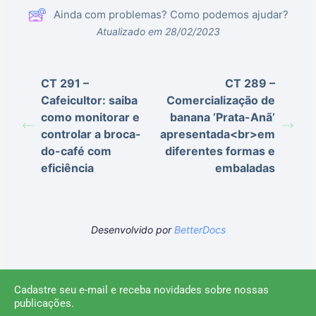
Ainda com problemas? Como podemos ajudar?
Atualizado em 28/02/2023
CT 291 –
CT 289 –
Cafeicultor: saiba
Comercialização de
como monitorar e
banana ‘Prata-Anã’
controlar a broca-
apresentada<br>em
do-café com
diferentes formas e
eficiência
embaladas
Desenvolvido por
BetterDocs
Cadastre seu e-mail e receba novidades sobre nossas
publicações.