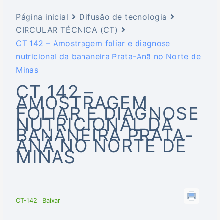
Página inicial
Difusão de tecnologia
CIRCULAR TÉCNICA (CT)
CT 142 – Amostragem foliar e diagnose
nutricional da bananeira Prata-Anã no Norte de
Minas
CT 142 –
AMOSTRAGEM
FOLIAR E DIAGNOSE
NUTRICIONAL DA
BANANEIRA PRATA-
ANÃ NO NORTE DE
MINAS
CT-142
Baixar