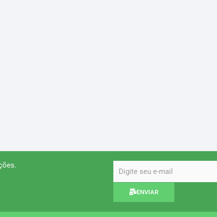
ções.
email
ENVIAR