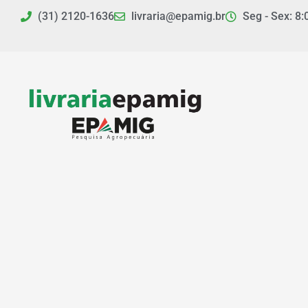
Ir
(31) 2120-1636
livraria@epamig.br
Seg - Sex: 8:
para
o
conteúdo