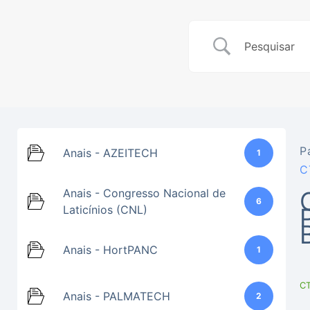
P
Anais - AZEITECH
1
C
Anais - Congresso Nacional de
6
Laticínios (CNL)
Anais - HortPANC
1
CT
Anais - PALMATECH
2