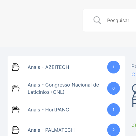
P
Anais - AZEITECH
1
C
Anais - Congresso Nacional de
6
Laticínios (CNL)
Anais - HortPANC
1
C
Anais - PALMATECH
2