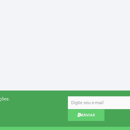
ções.
email
ENVIAR