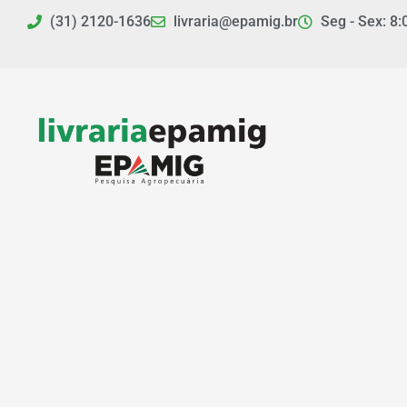
Ir
(31) 2120-1636
livraria@epamig.br
Seg - Sex: 8:
para
o
conteúdo