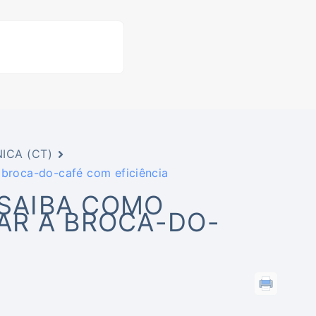
ICA (CT)
 broca-do-café com eficiência
 SAIBA COMO
AR A BROCA-DO-