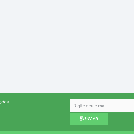
ções.
email
ENVIAR