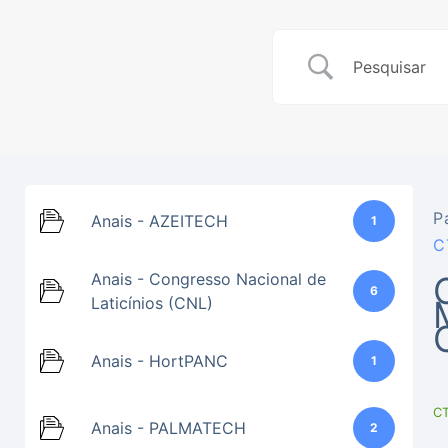
P
Anais - AZEITECH
1
C
Anais - Congresso Nacional de
6
Laticínios (CNL)
Anais - HortPANC
1
C
Anais - PALMATECH
2