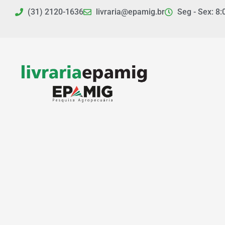
Ir
(31) 2120-1636
livraria@epamig.br
Seg - Sex: 8:
para
o
conteúdo