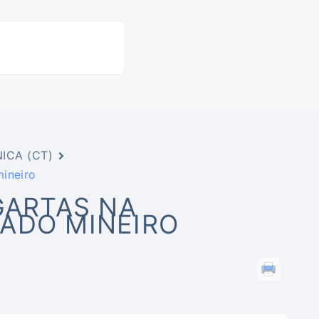
ICA (CT)
mineiro
GARTAS NA
ADO MINEIRO