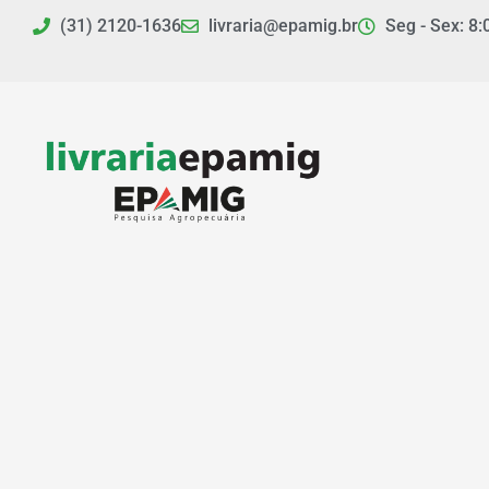
Ir
(31) 2120-1636
livraria@epamig.br
Seg - Sex: 8:
para
o
conteúdo