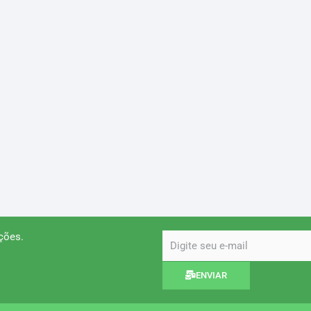
ções.
email
ENVIAR