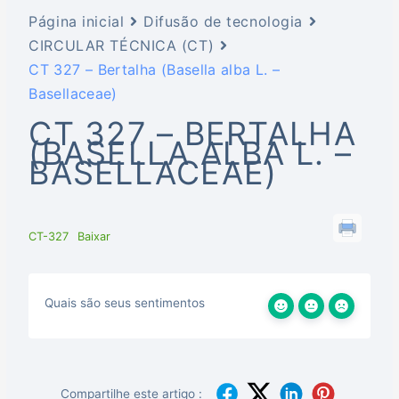
Página inicial
Difusão de tecnologia
CIRCULAR TÉCNICA (CT)
CT 327 – Bertalha (Basella alba L. –
Basellaceae)
CT 327 – BERTALHA
(BASELLA ALBA L. –
BASELLACEAE)
CT-327
Baixar
Quais são seus sentimentos
Compartilhe este artigo :