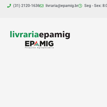
Ir
(31) 2120-1636
livraria@epamig.br
Seg - Sex: 8:
para
o
conteúdo