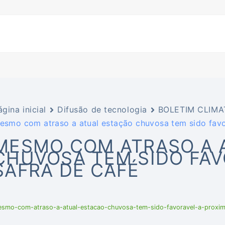
ágina inicial
Difusão de tecnologia
BOLETIM CLIM
esmo com atraso a atual estação chuvosa tem sido favo
MESMO COM ATRASO A 
CHUVOSA TEM SIDO FAV
SAFRA DE CAFÉ
smo-com-atraso-a-atual-estacao-chuvosa-tem-sido-favoravel-a-proxim