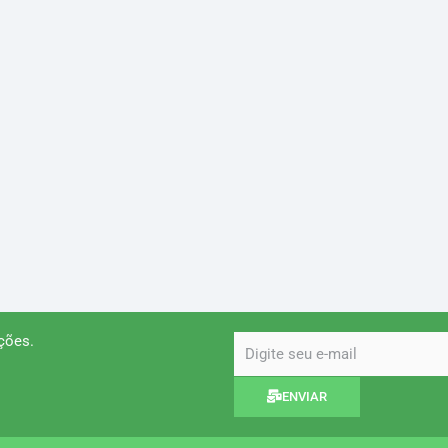
ções.
email
ENVIAR