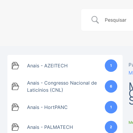
P
Anais - AZEITECH
1
M
Anais - Congresso Nacional de
6
Laticínios (CNL)
Anais - HortPANC
1
Me
Anais - PALMATECH
2