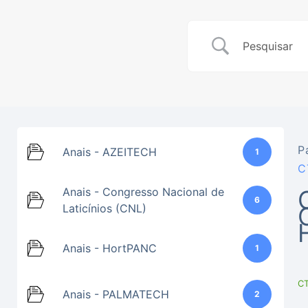
P
Anais - AZEITECH
1
C
Anais - Congresso Nacional de
6
Laticínios (CNL)
Anais - HortPANC
1
C
Anais - PALMATECH
2