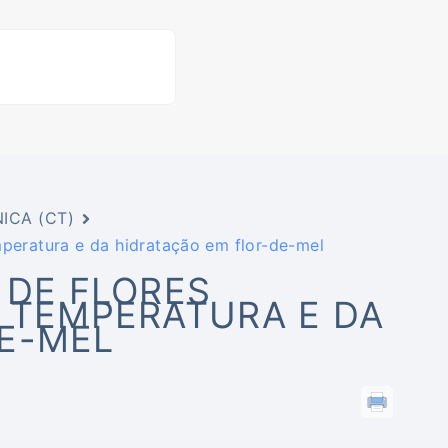
ICA (CT)
mperatura e da hidratação em flor-de-mel
 DE FLORES
A TEMPERATURA E DA
E-MEL