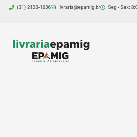
Ir
(31) 2120-1636
livraria@epamig.br
Seg - Sex: 8:
para
o
conteúdo