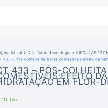
ágina inicial
Difusão de tecnologia
CIRCULAR TÉCN
T 433 – Pós-colheita de flores comestíveis:efeito da te
CT 433 – PÓS-COLHEITA
COMESTÍVEIS:EFEITO D
HIDRATAÇÃO EM FLOR-D
T 433
Baixar