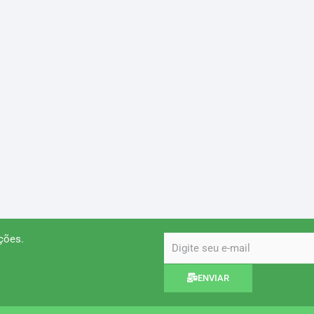
ções.
email
ENVIAR