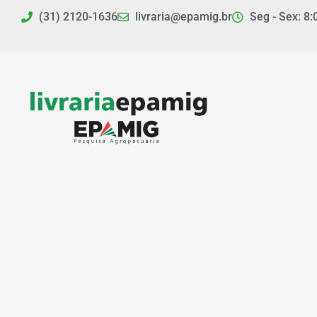
Ir
(31) 2120-1636
livraria@epamig.br
Seg - Sex: 8:
para
o
conteúdo