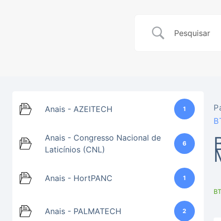
P
Anais - AZEITECH
1
B
Anais - Congresso Nacional de
6
Laticínios (CNL)
Anais - HortPANC
1
BT
Anais - PALMATECH
2