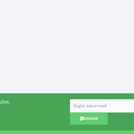
ções.
email
ENVIAR