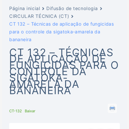
Página inicial
Difusão de tecnologia
CIRCULAR TÉCNICA (CT)
CT 132 – Técnicas de aplicação de fungicidas
para o controle da sigatoka-amarela da
bananeira
CT 132 – TÉCNICAS
DE APLICAÇÃO DE
FUNGICIDAS PARA O
CONTROLE DA
SIGATOKA-
AMARELA DA
BANANEIRA
CT-132
Baixar