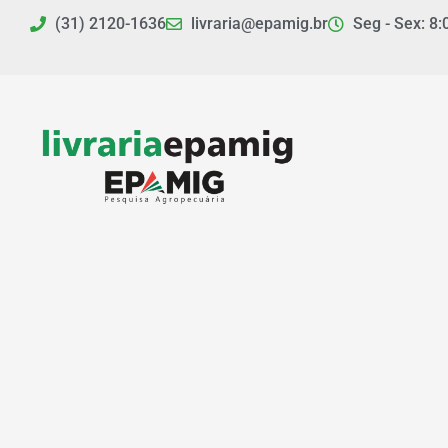
Ir
(31) 2120-1636
livraria@epamig.br
Seg - Sex: 8:
para
o
conteúdo