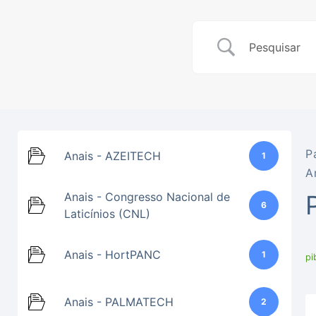
P
Anais - AZEITECH
1
A
Anais - Congresso Nacional de
6
Laticínios (CNL)
Anais - HortPANC
1
pi
Anais - PALMATECH
2