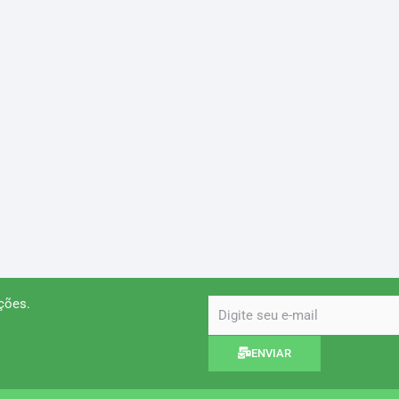
ções.
email
ENVIAR