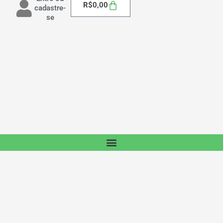
Carrinho
R$
0,00
cadastre-
se