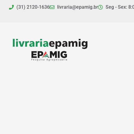
Ir
(31) 2120-1636
livraria@epamig.br
Seg - Sex: 8:
para
o
conteúdo