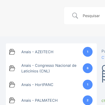
P
Anais - AZEITECH
1
C
Anais - Congresso Nacional de
6
Laticínios (CNL)
Anais - HortPANC
1
Anais - PALMATECH
2
C