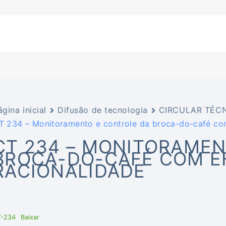
ágina inicial
Difusão de tecnologia
CIRCULAR TÉCN
T 234 – Monitoramento e controle da broca-do-café com 
CT 234 – MONITORAMEN
BROCA-DO-CAFÉ COM EF
RACIONALIDADE
T-234
Baixar