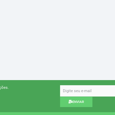
ções.
email
ENVIAR